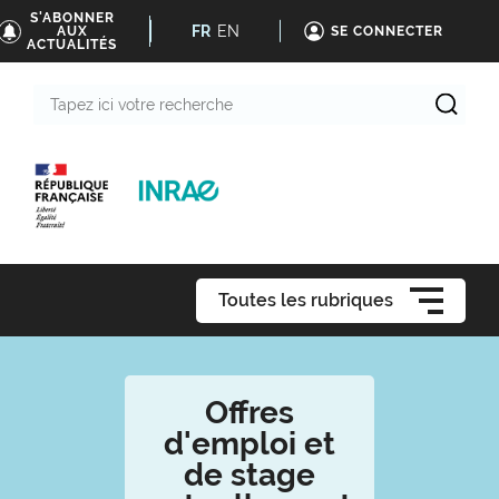
S'ABONNER
FR
EN
AUX
SE CONNECTER
ACTUALITÉS
Tapez
ici
votre
recherche
Toutes les rubriques
Offres
d'emploi et
de stage